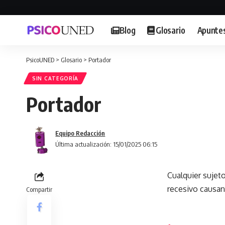
Blog
Glosario
Apunte
PsicoUNED
>
Glosario
>
Portador
SIN CATEGORÍA
Portador
Equipo Redacción
Última actualización: 15/01/2025 06:15
Cualquier sujet
recesivo causan
Compartir