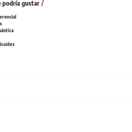
 podría gustar
ferencial
bs
ántica
icoides