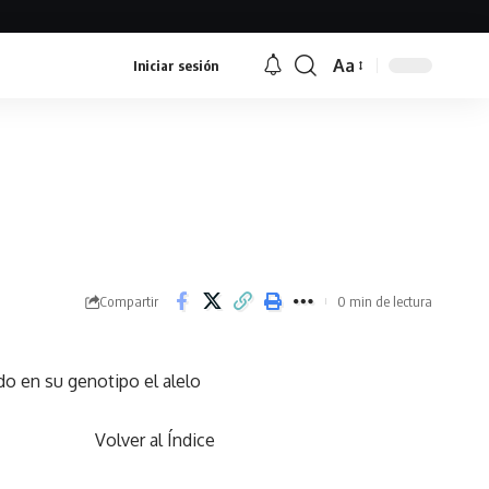
Aa
Iniciar sesión
Font
Resizer
Compartir
0 min de lectura
do en su genotipo el alelo
Volver al Índice