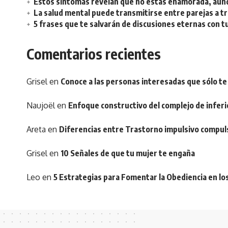
Estos síntomas revelan que no estás enamorada, aunq
La salud mental puede transmitirse entre parejas a t
5 frases que te salvarán de discusiones eternas con t
Comentarios recientes
Grisel
en
Conoce a las personas interesadas que sólo te
Naujoël
en
Enfoque constructivo del complejo de inferi
Areta
en
Diferencias entre Trastorno impulsivo compul
Grisel
en
10 Señales de que tu mujer te engaña
Leo
en
5 Estrategias para Fomentar la Obediencia en lo