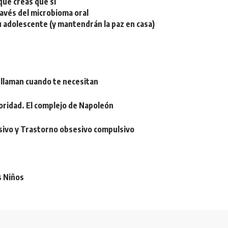
ue creas que sí
ravés del microbioma oral
u adolescente (y mantendrán la paz en casa)
 llaman cuando te necesitan
oridad. El complejo de Napoleón
sivo y Trastorno obsesivo compulsivo
s Niños