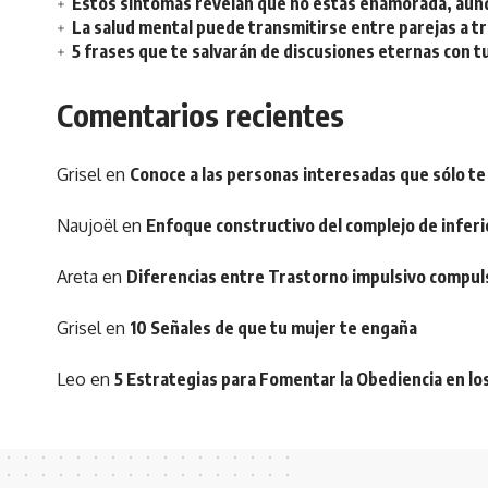
Estos síntomas revelan que no estás enamorada, aunq
La salud mental puede transmitirse entre parejas a t
5 frases que te salvarán de discusiones eternas con t
Comentarios recientes
Grisel
en
Conoce a las personas interesadas que sólo te
Naujoël
en
Enfoque constructivo del complejo de inferi
Areta
en
Diferencias entre Trastorno impulsivo compul
Grisel
en
10 Señales de que tu mujer te engaña
Leo
en
5 Estrategias para Fomentar la Obediencia en lo