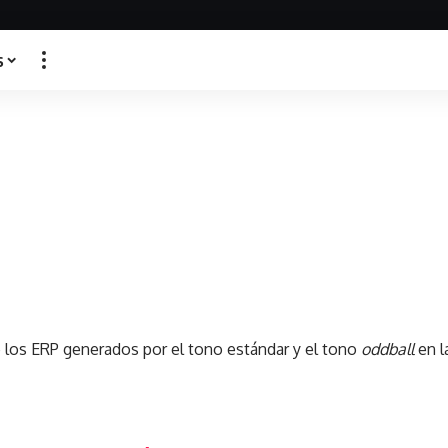
s
e los ERP generados por el tono estándar y el tono
oddball
en l