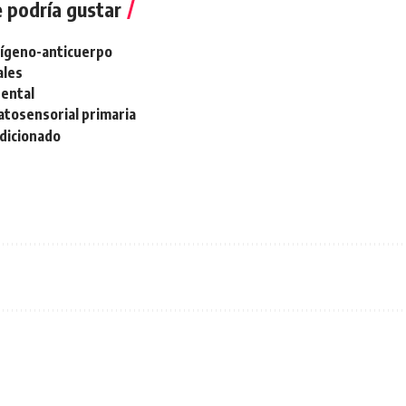
 podría gustar
tígeno-anticuerpo
ales
rental
tosensorial primaria
ndicionado