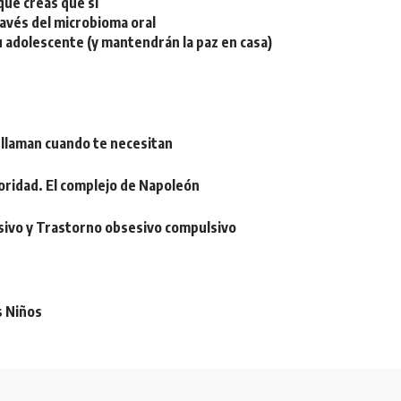
ue creas que sí
ravés del microbioma oral
u adolescente (y mantendrán la paz en casa)
 llaman cuando te necesitan
oridad. El complejo de Napoleón
sivo y Trastorno obsesivo compulsivo
s Niños