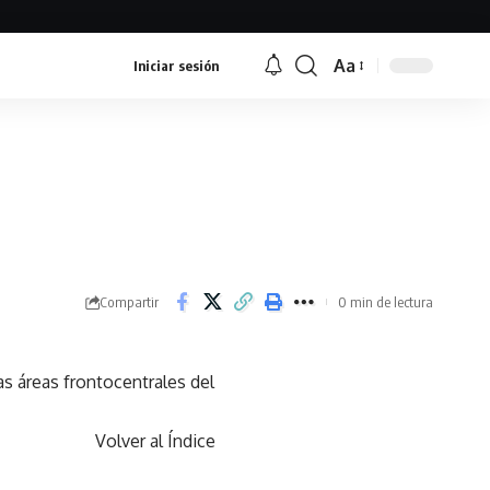
Aa
Iniciar sesión
Font
Resizer
Compartir
0 min de lectura
as áreas frontocentrales del
Volver al Índice