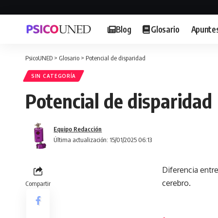
Blog
Glosario
Apunte
PsicoUNED
>
Glosario
>
Potencial de disparidad
SIN CATEGORÍA
Potencial de disparidad
Equipo Redacción
Última actualización: 15/01/2025 06:13
Diferencia entr
cerebro.
Compartir