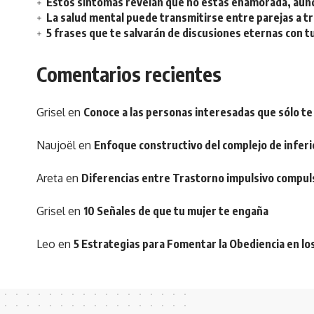
Estos síntomas revelan que no estás enamorada, aunq
La salud mental puede transmitirse entre parejas a t
5 frases que te salvarán de discusiones eternas con t
Comentarios recientes
Grisel
en
Conoce a las personas interesadas que sólo te
Naujoël
en
Enfoque constructivo del complejo de inferi
Areta
en
Diferencias entre Trastorno impulsivo compul
Grisel
en
10 Señales de que tu mujer te engaña
Leo
en
5 Estrategias para Fomentar la Obediencia en lo