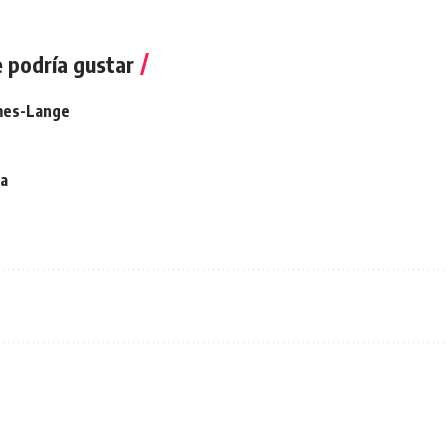
 podría gustar
ames-Lange
a