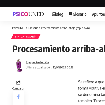
Blog
Glosario
Apunte
PsicoUNED
>
Glosario
>
Procesamiento arriba-abajo (top-down)
SIN CATEGORÍA
Procesamiento arriba-a
Equipo Redacción
Última actualización: 15/01/2025 06:13
Se refiere a qu
forma volitiva e
Compartir
se denomina ta
también “Proces