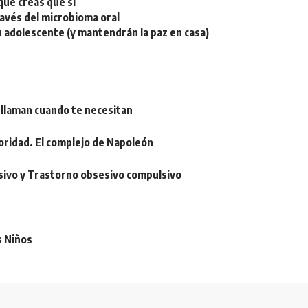
ue creas que sí
ravés del microbioma oral
u adolescente (y mantendrán la paz en casa)
 llaman cuando te necesitan
oridad. El complejo de Napoleón
sivo y Trastorno obsesivo compulsivo
s Niños