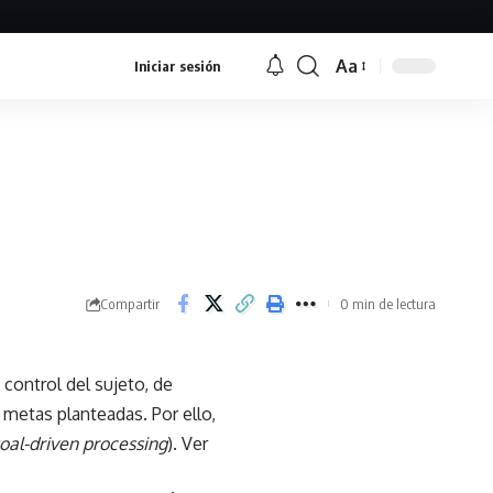
Aa
Iniciar sesión
Font
Resizer
Compartir
0 min de lectura
control del sujeto, de
 metas planteadas. Por ello,
oal-driven processing
). Ver