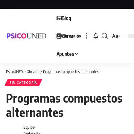
Blog
Glosario
Aa
Iniciar sesión
Font
Resizer
Apuntes
PsicoUNED
>
Glosario
>
Programas compuestos alternantes
SIN CATEGORÍA
Programas compuestos
alternantes
Equipo
Redacción