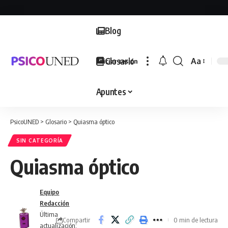
Blog
Glosario
Aa
Iniciar sesión
Font
Resizer
Apuntes
PsicoUNED
>
Glosario
>
Quiasma óptico
SIN CATEGORÍA
Quiasma óptico
Equipo
Redacción
Última
Compartir
0 min de lectura
actualización: