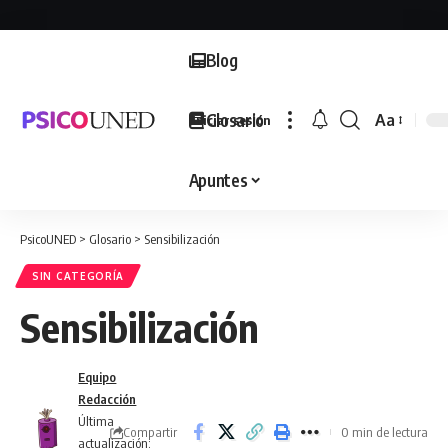
Blog
Glosario
Aa
Iniciar sesión
Font
Resizer
Apuntes
PsicoUNED
>
Glosario
>
Sensibilización
SIN CATEGORÍA
Sensibilización
Equipo
Redacción
Última
Compartir
0 min de lectura
actualización: