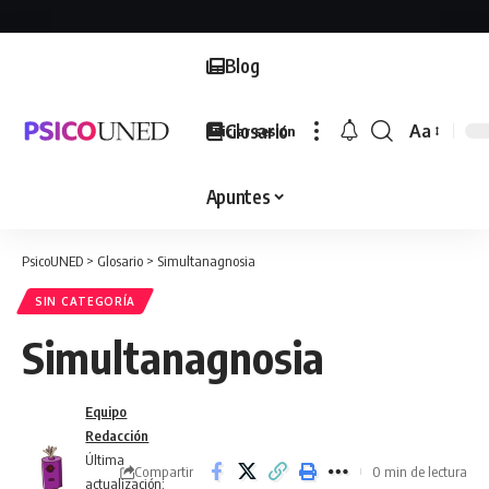
Blog
Glosario
Aa
Iniciar sesión
Font
Resizer
Apuntes
PsicoUNED
>
Glosario
>
Simultanagnosia
SIN CATEGORÍA
Simultanagnosia
Equipo
Redacción
Última
Compartir
0 min de lectura
actualización: