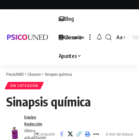
Blog
Glosario
Aa
Iniciar sesión
Font
Resizer
Apuntes
PsicoUNED
>
Glosario
>
Sinapsis química
SIN CATEGORÍA
Sinapsis química
Equipo
Redacción
Última
Compartir
0 min de lectura
actualización: