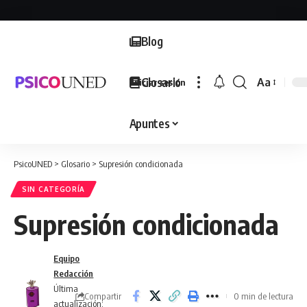
Blog
Glosario
Aa
Iniciar sesión
Font
Resizer
Apuntes
PsicoUNED
>
Glosario
>
Supresión condicionada
SIN CATEGORÍA
Supresión condicionada
Equipo
Redacción
Última
Compartir
0 min de lectura
actualización: