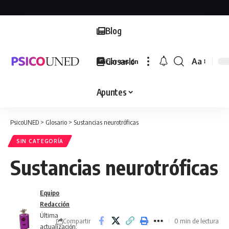
Blog
Glosario
Aa
Iniciar sesión
Font
Resizer
Apuntes
PsicoUNED
>
Glosario
>
Sustancias neurotróficas
SIN CATEGORÍA
Sustancias neurotróficas
Equipo
Redacción
Última
Compartir
0 min de lectura
actualización: