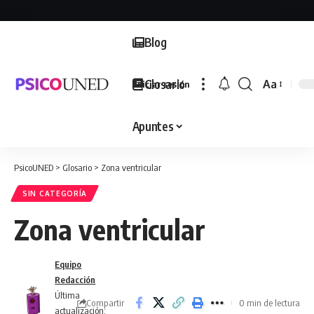
Blog
Glosario
Aa
Iniciar sesión
Font
Resizer
Apuntes
PsicoUNED
>
Glosario
>
Zona ventricular
SIN CATEGORÍA
Zona ventricular
Equipo
Redacción
Última
Compartir
0 min de lectura
actualización: