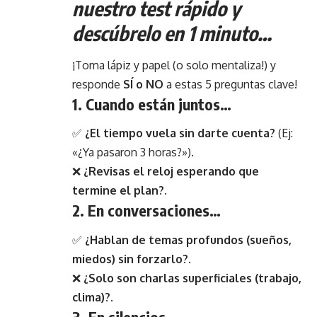
nuestro
test rápido
y
descúbrelo en 1 minuto…
¡Toma lápiz y papel (o solo mentaliza!) y
responde
SÍ o NO
a estas 5 preguntas clave!
1. Cuando están juntos…
✅
¿El tiempo vuela sin darte cuenta?
(Ej:
«¿Ya pasaron 3 horas?»).
❌
¿Revisas el reloj esperando que
termine el plan?
.
2. En conversaciones…
✅
¿Hablan de temas profundos (sueños,
miedos) sin forzarlo?
.
❌
¿Solo son charlas superficiales (trabajo,
clima)?
.
3. En silencios…