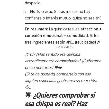
despacio.
No forzarlo
: Si tras meses no hay
confianza o interés mutuo, quizá no sea ahí.
En resumen:
La química real es
atracción +
conexión emocional + comodidad
. Si los
tres ingredientes están ahí… ¡felicidades! 🎉
- Publicidad -
¿Y tú? ¿Has sentido esa química
«científicamente comprobada»? ¡Cuéntame
en comentarios!
💬❤️
(Si te ha gustado, compártelo con ese
alguien especial… ¡y observa su reacción!
😉).
🌟
¿Quieres comprobar si
esa chispa es real? Haz