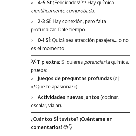
4-5 SÍ
: ¡Felicidades! 💘 Hay química
científicamente comprobada
.
2-3 SÍ
: Hay conexión, pero falta
profundizar. Dale tiempo.
0-1 SÍ
: Quizá sea atracción pasajera… o no
es el momento.
💡 Tip extra:
Si quieres
potenciar
la química,
prueba:
Juegos de preguntas profundas
(ej:
«¿Qué te apasiona?»).
Actividades nuevas juntos
(cocinar,
escalar, viajar).
¿Cuántos SÍ tuviste? ¡Cuéntame en
comentarios!
😊👇