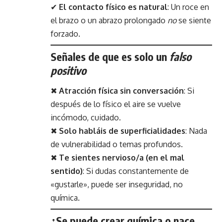
✔
El contacto físico es natural
: Un roce en
el brazo o un abrazo prolongado
no
se siente
forzado.
Señales de que es solo un
falso
positivo
✖
Atracción física sin conversación
: Si
después de lo físico el aire se vuelve
incómodo, cuidado.
✖
Solo habláis de superficialidades
: Nada
de vulnerabilidad o temas profundos.
✖
Te sientes nervioso/a (en el mal
sentido)
: Si dudas constantemente de
«gustarle», puede ser inseguridad, no
química.
¿Se puede crear química o nace