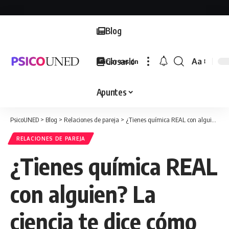
Blog
Glosario
Aa
Iniciar sesión
Font
Resizer
Apuntes
PsicoUNED
>
Blog
>
Relaciones de pareja
>
¿Tienes química REAL con alguien? La ciencia te dice cómo saberlo (y no es lo que piensas)
RELACIONES DE PAREJA
¿Tienes química REAL
con alguien? La
ciencia te dice cómo