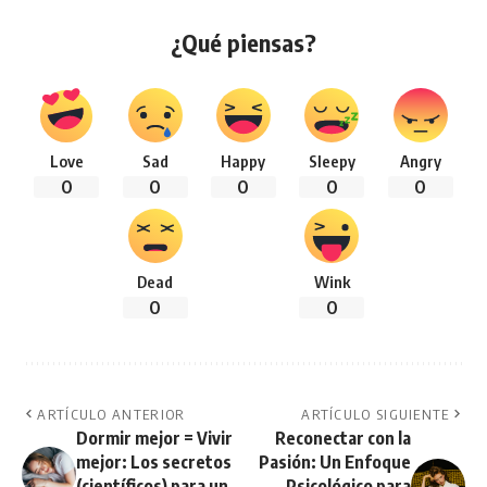
¿Qué piensas?
Love
Sad
Happy
Sleepy
Angry
0
0
0
0
0
Dead
Wink
0
0
ARTÍCULO ANTERIOR
ARTÍCULO SIGUIENTE
Dormir mejor = Vivir
Reconectar con la
mejor: Los secretos
Pasión: Un Enfoque
(científicos) para un
Psicológico para