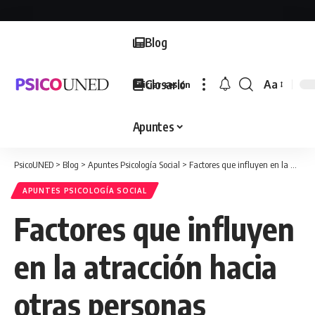
Blog
Glosario
Aa
Iniciar sesión
Font
Resizer
Apuntes
PsicoUNED
>
Blog
>
Apuntes Psicología Social
>
Factores que influyen en la atracción hacia otras personas
APUNTES PSICOLOGÍA SOCIAL
Factores que influyen
en la atracción hacia
otras personas