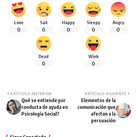
Love
Sad
Happy
Sleepy
Angry
0
0
0
0
0
Dead
Wink
0
0
ARTÍCULO ANTERIOR
ARTÍCULO SIGUIENTE
Qué se entiende por
Elementos de la
conducta de ayuda en
comunicación que
Psicología Social?
afectan a la
persuasión