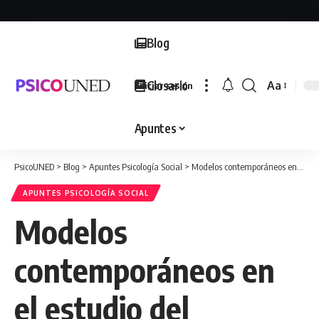
Blog
Glosario
Aa
Iniciar sesión
Font
Resizer
Apuntes
PsicoUNED
>
Blog
>
Apuntes Psicología Social
>
Modelos contemporáneos en el estudio del prejuicio
APUNTES PSICOLOGÍA SOCIAL
Modelos
contemporáneos en
el estudio del