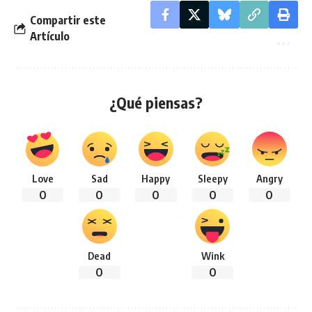
Compartir este
Artículo
¿Qué piensas?
Love
Sad
Happy
Sleepy
Angry
0
0
0
0
0
Dead
Wink
0
0