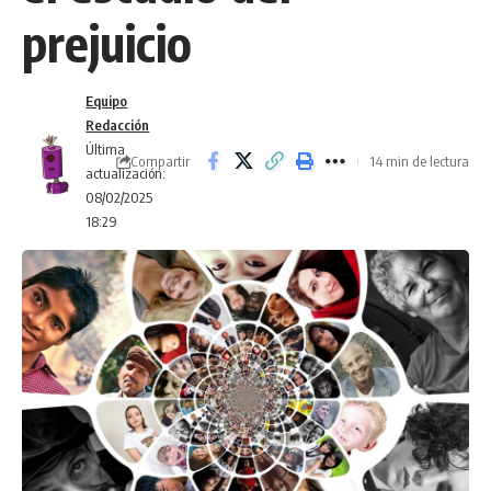
prejuicio
Equipo
Redacción
Última
Compartir
14 min de lectura
actualización:
08/02/2025
18:29