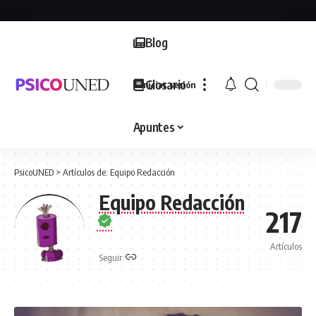
Blog
Glosario
Iniciar sesión
Apuntes
PsicoUNED
>
Artículos de: Equipo Redacción
Equipo Redacción
217
Artículos
Seguir: