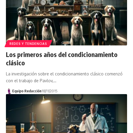
REDES Y TENDENCIAS
Los primeros años del condicionamiento
clásico
La investigación sobre el condicionamiento clásico comenzó
con el trabajo de Pavlov,…
Equipo Redacción
18/11/2015