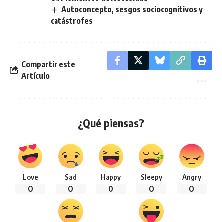
Autoconcepto, sesgos sociocognitivos y
catástrofes
Compartir este
Artículo
¿Qué piensas?
Love
Sad
Happy
Sleepy
Angry
0
0
0
0
0