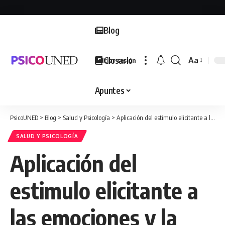
Blog
Glosario
Aa
Iniciar sesión
Font
Resizer
Apuntes
PsicoUNED
>
Blog
>
Salud y Psicología
>
Aplicación del estimulo elicitante a las emociones y la conducta motivada
SALUD Y PSICOLOGÍA
Aplicación del
estimulo elicitante a
las emociones y la