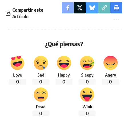
Compartir este
Artículo
¿Qué piensas?
Love
Sad
Happy
Sleepy
Angry
0
0
0
0
0
Dead
Wink
0
0