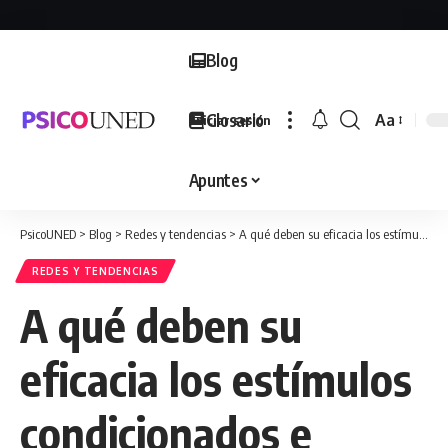
Blog
Glosario
Aa
Iniciar sesión
Font
Resizer
Apuntes
PsicoUNED
>
Blog
>
Redes y tendencias
>
A qué deben su eficacia los estímulos condicionados e incondicionados?
REDES Y TENDENCIAS
A qué deben su
eficacia los estímulos
condicionados e