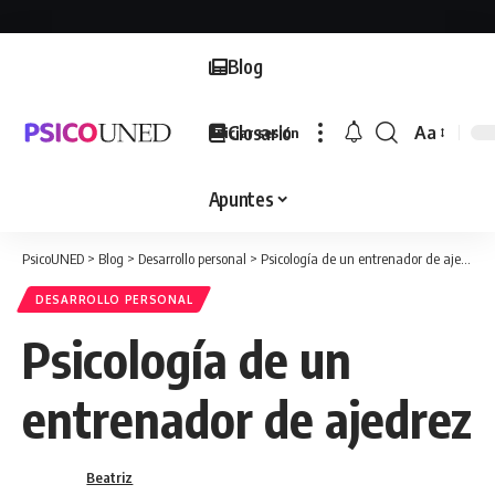
Blog
Glosario
Aa
Iniciar sesión
Font
Resizer
Apuntes
PsicoUNED
>
Blog
>
Desarrollo personal
>
Psicología de un entrenador de ajedrez
DESARROLLO PERSONAL
Psicología de un
entrenador de ajedrez
Beatriz