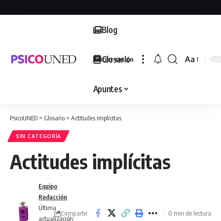
Blog
Glosario
Aa
Iniciar sesión
Font
Resizer
Apuntes
PsicoUNED
>
Glosario
>
Actitudes implícitas
SIN CATEGORÍA
Actitudes implícitas
Equipo
Redacción
Última
Compartir
0 min de lectura
actualización: