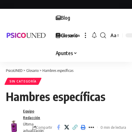
Blog
Glosario
Aa
Iniciar sesión
Font
Resizer
Apuntes
PsicoUNED
>
Glosario
>
Hambres específicas
SIN CATEGORÍA
Hambres específicas
Equipo
Redacción
Última
Compartir
0 min de lectura
actualización: