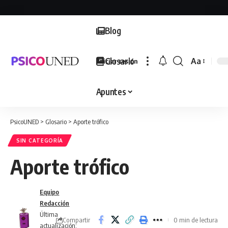
Blog
Glosario
Aa
Iniciar sesión
Font
Resizer
Apuntes
PsicoUNED
>
Glosario
>
Aporte trófico
SIN CATEGORÍA
Aporte trófico
Equipo
Redacción
Última
Compartir
0 min de lectura
actualización: