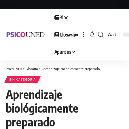
Blog
Glosario
Aa
Iniciar sesión
Font
Resizer
Apuntes
PsicoUNED
>
Glosario
>
Aprendizaje biológicamente preparado
SIN CATEGORÍA
Aprendizaje
biológicamente
preparado