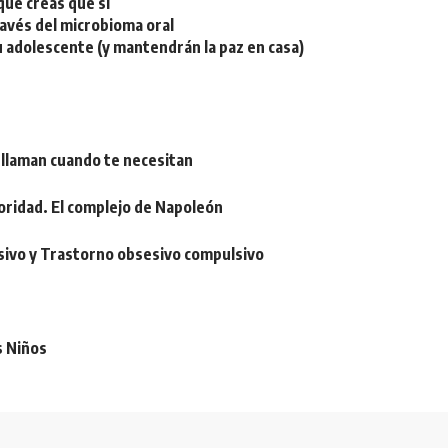
ue creas que sí
ravés del microbioma oral
u adolescente (y mantendrán la paz en casa)
 llaman cuando te necesitan
oridad. El complejo de Napoleón
sivo y Trastorno obsesivo compulsivo
s Niños