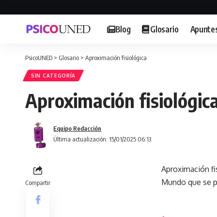
Blog
Glosario
Apunte
PsicoUNED
>
Glosario
>
Aproximación fisiológica
SIN CATEGORÍA
Aproximación fisiológic
Equipo Redacción
Última actualización: 15/01/2025 06:13
Aproximación fi
Mundo que se pu
Compartir