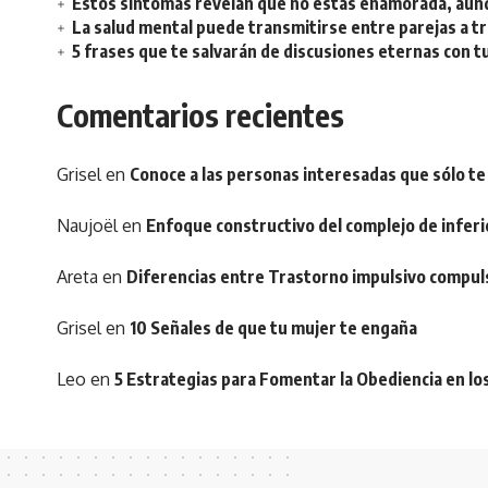
Estos síntomas revelan que no estás enamorada, aunq
La salud mental puede transmitirse entre parejas a t
5 frases que te salvarán de discusiones eternas con t
Comentarios recientes
Grisel
en
Conoce a las personas interesadas que sólo te
Naujoël
en
Enfoque constructivo del complejo de inferi
Areta
en
Diferencias entre Trastorno impulsivo compul
Grisel
en
10 Señales de que tu mujer te engaña
Leo
en
5 Estrategias para Fomentar la Obediencia en lo