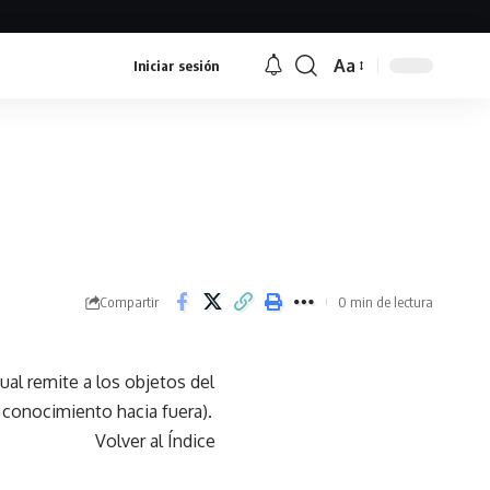
Aa
Iniciar sesión
Font
Resizer
Compartir
0 min de lectura
ual remite a los objetos del
 conocimiento hacia fuera).
Volver al Índice