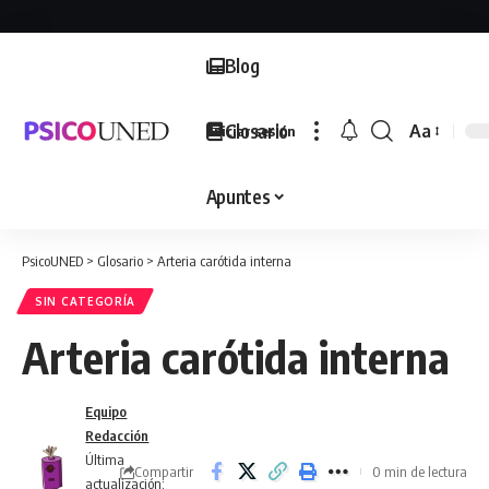
Blog
Glosario
Aa
Iniciar sesión
Font
Resizer
Apuntes
PsicoUNED
>
Glosario
>
Arteria carótida interna
SIN CATEGORÍA
Arteria carótida interna
Equipo
Redacción
Última
Compartir
0 min de lectura
actualización: