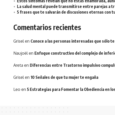
Estos síntomas revelan que no estás enamorada, aunq
La salud mental puede transmitirse entre parejas a t
5 frases que te salvarán de discusiones eternas con t
Comentarios recientes
Grisel
en
Conoce a las personas interesadas que sólo te
Naujoël
en
Enfoque constructivo del complejo de inferi
Areta
en
Diferencias entre Trastorno impulsivo compul
Grisel
en
10 Señales de que tu mujer te engaña
Leo
en
5 Estrategias para Fomentar la Obediencia en lo