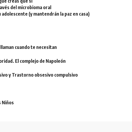
ue creas que sí
ravés del microbioma oral
u adolescente (y mantendrán la paz en casa)
 llaman cuando te necesitan
oridad. El complejo de Napoleón
sivo y Trastorno obsesivo compulsivo
s Niños