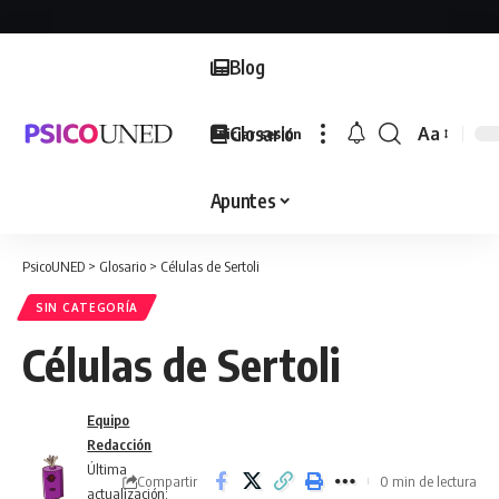
Blog
Glosario
Aa
Iniciar sesión
Font
Resizer
Apuntes
PsicoUNED
>
Glosario
>
Células de Sertoli
SIN CATEGORÍA
Células de Sertoli
Equipo
Redacción
Última
Compartir
0 min de lectura
actualización: