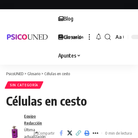
Blog
Glosario
Aa
Iniciar sesión
Font
Resizer
Apuntes
PsicoUNED
>
Glosario
>
Células en cesto
SIN CATEGORÍA
Células en cesto
Equipo
Redacción
Última
Compartir
0 min de lectura
actualización: