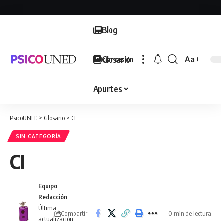
Blog
Glosario
Aa
Iniciar sesión
Font
Resizer
Apuntes
PsicoUNED
>
Glosario
>
CI
SIN CATEGORÍA
CI
Equipo
Redacción
Última
Compartir
0 min de lectura
actualización: