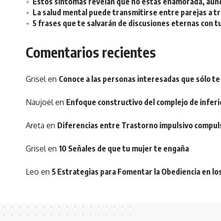
Estos síntomas revelan que no estás enamorada, aunq
La salud mental puede transmitirse entre parejas a t
5 frases que te salvarán de discusiones eternas con t
Comentarios recientes
Grisel
en
Conoce a las personas interesadas que sólo te
Naujoël
en
Enfoque constructivo del complejo de inferi
Areta
en
Diferencias entre Trastorno impulsivo compul
Grisel
en
10 Señales de que tu mujer te engaña
Leo
en
5 Estrategias para Fomentar la Obediencia en lo