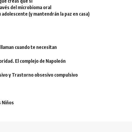
ue creas que sí
ravés del microbioma oral
u adolescente (y mantendrán la paz en casa)
 llaman cuando te necesitan
oridad. El complejo de Napoleón
sivo y Trastorno obsesivo compulsivo
s Niños