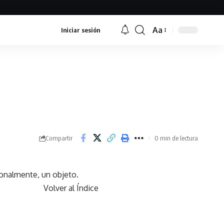
Aa
Iniciar sesión
Font
Resizer
Compartir
0 min de lectura
onalmente, un objeto.
Volver al Índice