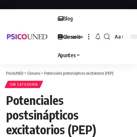
Blog
Glosario
Aa
Iniciar sesión
Font
Resizer
Apuntes
PsicoUNED
>
Glosario
>
Potenciales postsinápticos excitatorios (PEP)
SIN CATEGORÍA
Potenciales
postsinápticos
excitatorios (PEP)