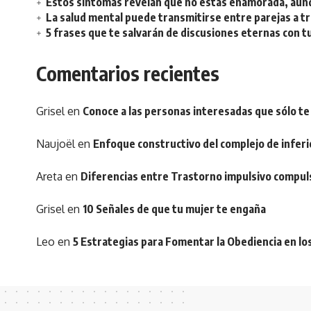
Estos síntomas revelan que no estás enamorada, aunq
La salud mental puede transmitirse entre parejas a t
5 frases que te salvarán de discusiones eternas con t
Comentarios recientes
Grisel
en
Conoce a las personas interesadas que sólo te
Naujoël
en
Enfoque constructivo del complejo de inferi
Areta
en
Diferencias entre Trastorno impulsivo compul
Grisel
en
10 Señales de que tu mujer te engaña
Leo
en
5 Estrategias para Fomentar la Obediencia en lo