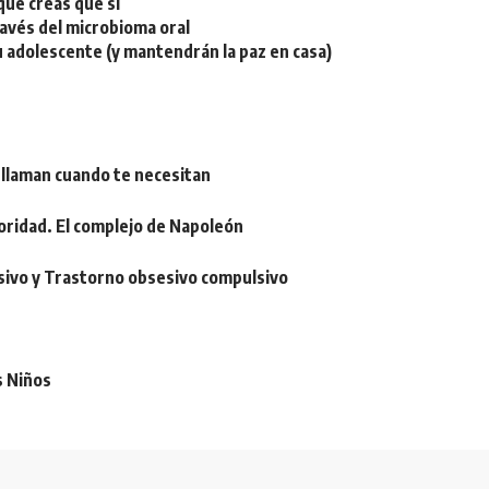
ue creas que sí
ravés del microbioma oral
u adolescente (y mantendrán la paz en casa)
 llaman cuando te necesitan
oridad. El complejo de Napoleón
sivo y Trastorno obsesivo compulsivo
s Niños