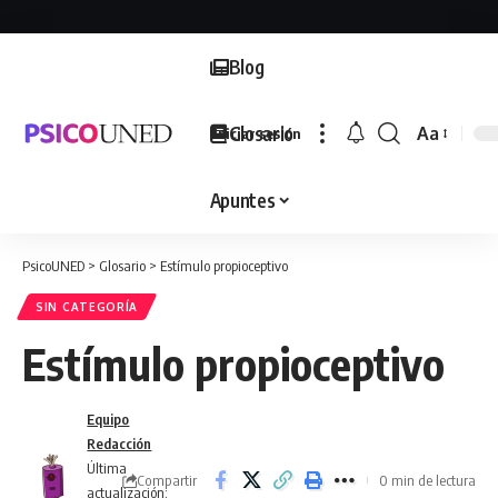
Blog
Glosario
Aa
Iniciar sesión
Font
Resizer
Apuntes
PsicoUNED
>
Glosario
>
Estímulo propioceptivo
SIN CATEGORÍA
Estímulo propioceptivo
Equipo
Redacción
Última
Compartir
0 min de lectura
actualización: