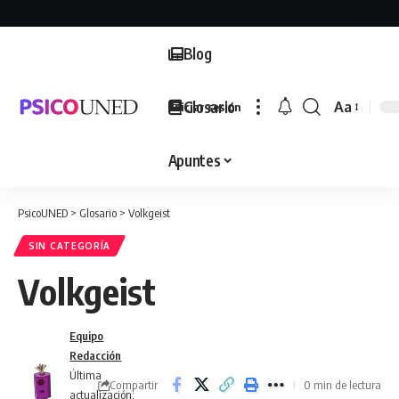
Blog
Glosario
Aa
Iniciar sesión
Font
Resizer
Apuntes
PsicoUNED
>
Glosario
>
Volkgeist
SIN CATEGORÍA
Volkgeist
Equipo
Redacción
Última
Compartir
0 min de lectura
actualización: