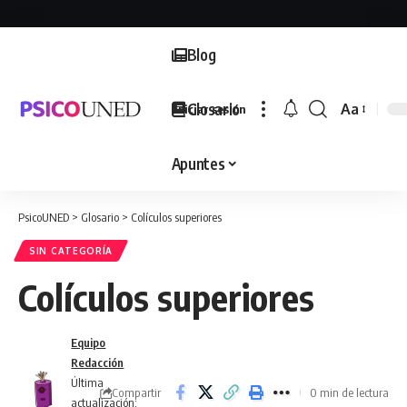
Blog
Glosario
Aa
Iniciar sesión
Font
Resizer
Apuntes
PsicoUNED
>
Glosario
>
Colículos superiores
SIN CATEGORÍA
Colículos superiores
Equipo
Redacción
Última
Compartir
0 min de lectura
actualización: