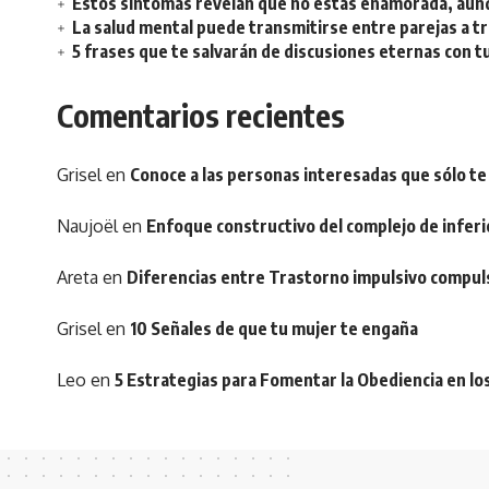
Estos síntomas revelan que no estás enamorada, aunq
La salud mental puede transmitirse entre parejas a t
5 frases que te salvarán de discusiones eternas con t
Comentarios recientes
Grisel
en
Conoce a las personas interesadas que sólo te
Naujoël
en
Enfoque constructivo del complejo de inferi
Areta
en
Diferencias entre Trastorno impulsivo compul
Grisel
en
10 Señales de que tu mujer te engaña
Leo
en
5 Estrategias para Fomentar la Obediencia en lo