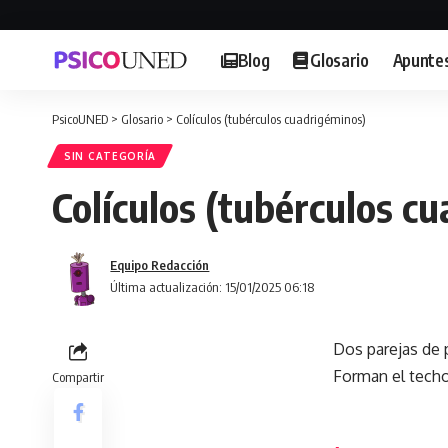
Blog
Glosario
Apunte
PsicoUNED
>
Glosario
>
Colículos (tubérculos cuadrigéminos)
SIN CATEGORÍA
Colículos (tubérculos c
Equipo Redacción
Última actualización: 15/01/2025 06:18
Dos parejas de 
Forman el techo
Compartir