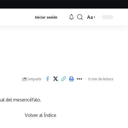
Aa
Iniciar sesión
Font
Resizer
Compartir
0 min de lectura
sal del mesencéfalo.
Volver al Índice