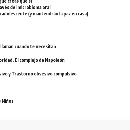
ue creas que sí
ravés del microbioma oral
u adolescente (y mantendrán la paz en casa)
 llaman cuando te necesitan
oridad. El complejo de Napoleón
sivo y Trastorno obsesivo compulsivo
s Niños