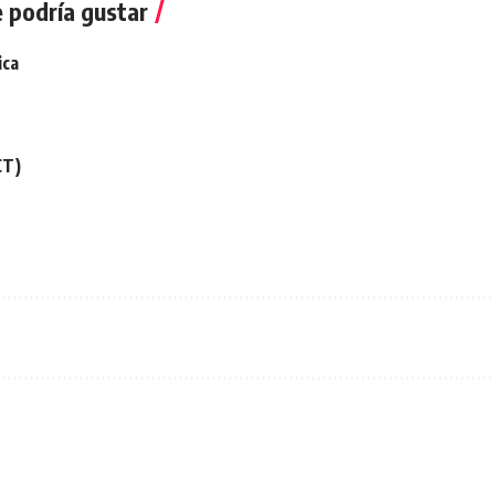
 podría gustar
ica
CT)