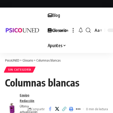
Blog
Glosario
Aa
Iniciar sesión
Font
Resizer
Apuntes
PsicoUNED
>
Glosario
>
Columnas blancas
SIN CATEGORÍA
Columnas blancas
Equipo
Redacción
Última
Compartir
0 min de lectura
actualización: