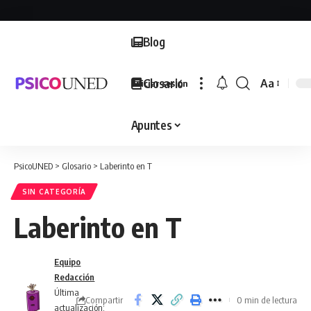
Blog
Glosario
Aa
Iniciar sesión
Font
Resizer
Apuntes
PsicoUNED
>
Glosario
>
Laberinto en T
SIN CATEGORÍA
Laberinto en T
Equipo
Redacción
Última
Compartir
0 min de lectura
actualización: