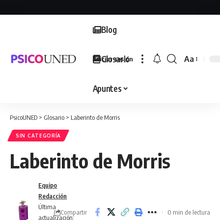
Blog
Glosario
Aa
Iniciar sesión
Font
Resizer
Apuntes
PsicoUNED
>
Glosario
>
Laberinto de Morris
SIN CATEGORÍA
Laberinto de Morris
Equipo
Redacción
Última
Compartir
0 min de lectura
actualización: