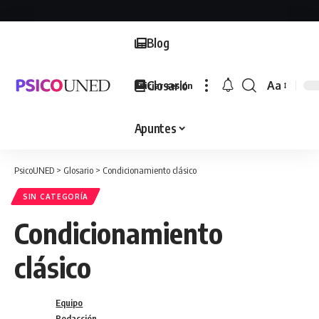
Blog
Glosario
Aa
Iniciar sesión
Font
Resizer
Apuntes
PsicoUNED
>
Glosario
>
Condicionamiento clásico
SIN CATEGORÍA
Condicionamiento
clásico
Equipo
Redacción