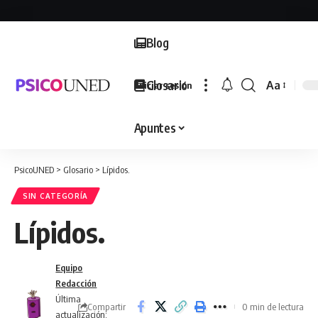
Blog
Glosario
Aa
Iniciar sesión
Font
Resizer
Apuntes
PsicoUNED
>
Glosario
>
Lípidos.
SIN CATEGORÍA
Lípidos.
Equipo
Redacción
Última
Compartir
0 min de lectura
actualización: