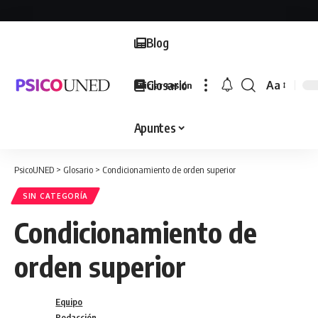
Blog
Glosario
Aa
Iniciar sesión
Font
Resizer
Apuntes
PsicoUNED
>
Glosario
>
Condicionamiento de orden superior
SIN CATEGORÍA
Condicionamiento de
orden superior
Equipo
Redacción