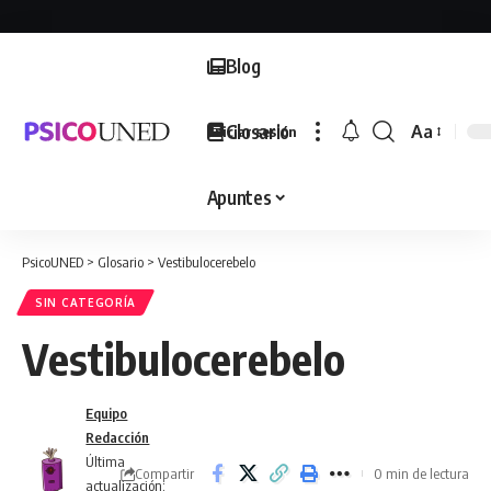
Blog
Glosario
Aa
Iniciar sesión
Font
Resizer
Apuntes
PsicoUNED
>
Glosario
>
Vestibulocerebelo
SIN CATEGORÍA
Vestibulocerebelo
Equipo
Redacción
Última
Compartir
0 min de lectura
actualización: