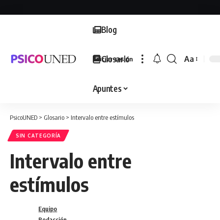
Blog
Glosario
Aa
Iniciar sesión
Font
Resizer
Apuntes
PsicoUNED
>
Glosario
>
Intervalo entre estímulos
SIN CATEGORÍA
Intervalo entre
estímulos
Equipo
Redacción