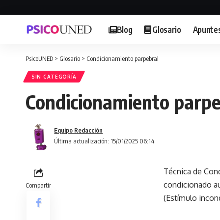
Blog
Glosario
Apunte
PsicoUNED
>
Glosario
>
Condicionamiento parpebral
SIN CATEGORÍA
Condicionamiento parpe
Equipo Redacción
Última actualización: 15/01/2025 06:14
Técnica de Cond
condicionado aud
Compartir
(Estímulo incon