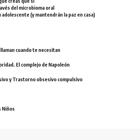
ue creas que sí
ravés del microbioma oral
u adolescente (y mantendrán la paz en casa)
 llaman cuando te necesitan
oridad. El complejo de Napoleón
sivo y Trastorno obsesivo compulsivo
s Niños