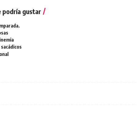
 podría gustar
omparada.
osas
inemia
 sacádicos
onal