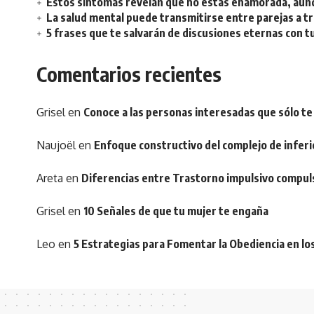
Estos síntomas revelan que no estás enamorada, aunq
La salud mental puede transmitirse entre parejas a t
5 frases que te salvarán de discusiones eternas con t
Comentarios recientes
Grisel
en
Conoce a las personas interesadas que sólo te
Naujoël
en
Enfoque constructivo del complejo de inferi
Areta
en
Diferencias entre Trastorno impulsivo compul
Grisel
en
10 Señales de que tu mujer te engaña
Leo
en
5 Estrategias para Fomentar la Obediencia en lo