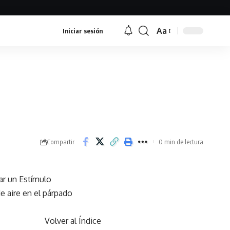
Aa
Iniciar sesión
Font
Resizer
Compartir
0 min de lectura
ar un Estímulo
e aire en el párpado
Volver al Índice