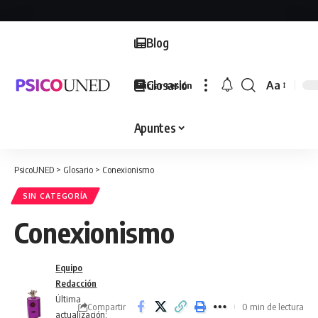
Blog
Glosario
Aa
Iniciar sesión
Font
Resizer
Apuntes
PsicoUNED
>
Glosario
>
Conexionismo
SIN CATEGORÍA
Conexionismo
Equipo
Redacción
Última
Compartir
0 min de lectura
actualización: