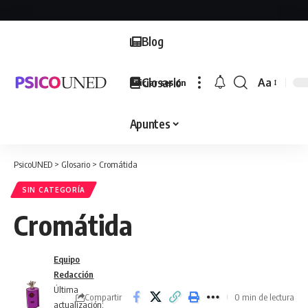
Blog
Glosario
Aa
Iniciar sesión
Font
Resizer
Apuntes
PsicoUNED
>
Glosario
>
Cromátida
SIN CATEGORÍA
Cromátida
Equipo
Redacción
Última
Compartir
0 min de lectura
actualización: