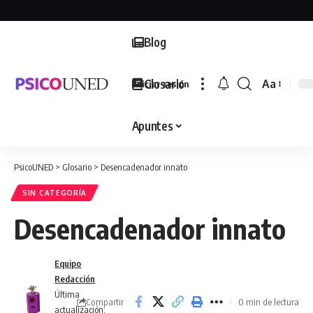
Blog
Glosario
Aa
Iniciar sesión
Font
Resizer
Apuntes
PsicoUNED
>
Glosario
>
Desencadenador innato
SIN CATEGORÍA
Desencadenador innato
Equipo
Redacción
Última
Compartir
0 min de lectura
actualización: