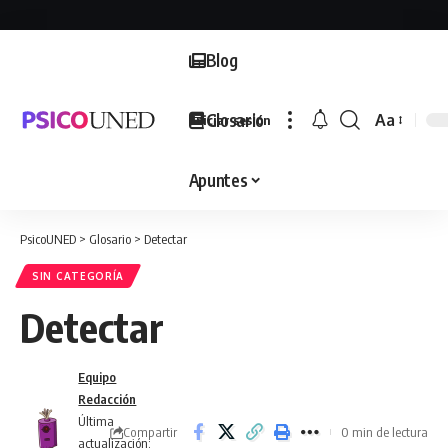
Blog
Glosario
Aa
Iniciar sesión
Font
Resizer
Apuntes
PsicoUNED
>
Glosario
>
Detectar
SIN CATEGORÍA
Detectar
Equipo
Redacción
Última
Compartir
0 min de lectura
actualización: