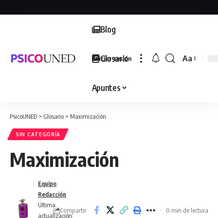
Blog
Glosario
Aa
Iniciar sesión
Font
Resizer
Apuntes
PsicoUNED
>
Glosario
>
Maximización
SIN CATEGORÍA
Maximización
Equipo
Redacción
Última
Compartir
0 min de lectura
actualización: