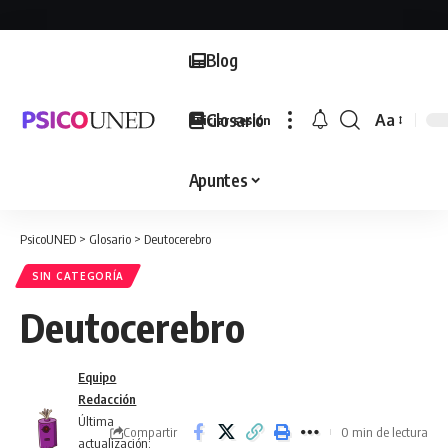
Blog
Glosario
Aa
Iniciar sesión
Font
Resizer
Apuntes
PsicoUNED
>
Glosario
>
Deutocerebro
SIN CATEGORÍA
Deutocerebro
Equipo
Redacción
Última
Compartir
0 min de lectura
actualización: